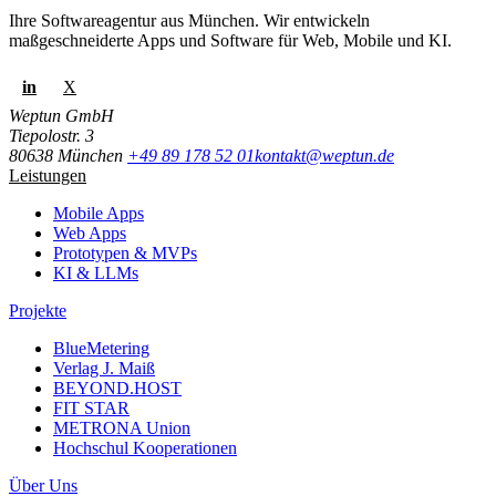
Ihre Softwareagentur aus München. Wir entwickeln
maßgeschneiderte Apps und Software für Web, Mobile und KI.
in
X
Weptun GmbH
Tiepolostr. 3
80638 München
+49 89 178 52 01
kontakt@weptun.de
Leistungen
Mobile Apps
Web Apps
Prototypen & MVPs
KI & LLMs
Projekte
BlueMetering
Verlag J. Maiß
BEYOND.HOST
FIT STAR
METRONA Union
Hochschul Kooperationen
Über Uns