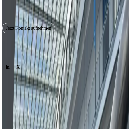
Smart Infrastructure und KI mit.
Sie möchten ein Software-Projekt umsetzen?
Jetzt Kontakt aufnehmen
Ihre Softwareagentur aus München. Wir entwickeln
maßgeschneiderte Apps und Software für Web, Mobile und KI.
in
X
Weptun GmbH
Tiepolostr. 3
80638 München
+49 89 178 52 01
kontakt@weptun.de
Leistungen
Mobile Apps
Web Apps
Prototypen & MVPs
KI & LLMs
Projekte