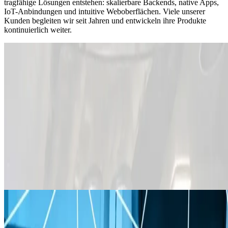
tragfähige Lösungen entstehen: skalierbare Backends, native Apps,
IoT-Anbindungen und intuitive Weboberflächen. Viele unserer
Kunden begleiten wir seit Jahren und entwickeln ihre Produkte
kontinuierlich weiter.
Angular
PWA
IoT
BEYOND.HOST
Next Level Conference Communication
BEYOND.HOST
Konferenz- und Eventlösung für Hotels, Gasthöfe und
Kongresszentren. Echtzeit Service Calls zwischen Gast und
Personal mit Smartwatches, Manager Dashboard, Event-
Features wie Q&As und Abstimmungen, sowie 24/7 aktive
Tablets für optimalen Gästeservice.
Spring Boot
TimescaleDB
MQTT