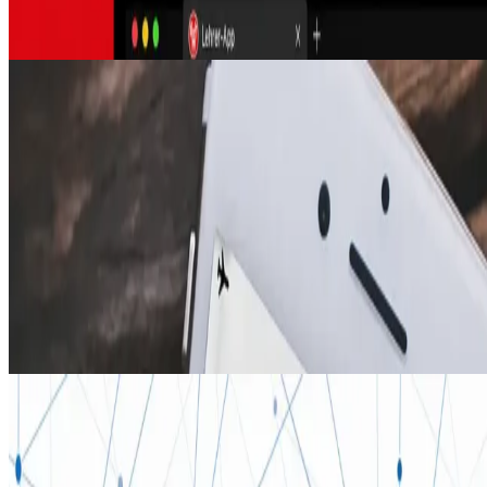
und Durchführung in der Schule ohne Netz.
iOS
Android
Native
FIT STAR
iOS Audio-Guide-App
FIT STAR
Audio-Guide fürs Training entwickelt für das Münchner
Fitnessstudio FIT STAR. Die App erklärt alle Geräte und ihre
Benutzung, integriert den komplexen Workflow eines
Zirkeltrainings und bietet eine optimale Nutzererfahrung mit
der deutschen Synchronstimme von Bruce Willis.
IoT
Native Android
C++
METRONA Union