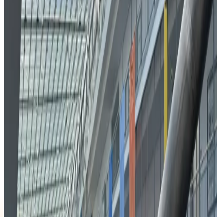
BlueMetering
Verlag J. Maiß
BEYOND.HOST
FIT STAR
METRONA Union
Hochschul Kooperationen
Über Uns
Jobs
Datenschutz
Impressum
Blog
Vibe Coding vs. Produktion
Digitale Souveränität
App-Technologien im Vergleich
Kampagnen
Softwareentwicklung Bayern
Prozesse digitalisieren
Software für Energieversorger
KI-Lösungen für Unternehmen