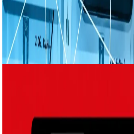
BlueMetering
Big Data im Energiemarkt
BlueMetering
Intelligenter Messstellenbetrieb für Energiedienstleister.
Backend-System für Millionen von Messwerten mit
Timescale-Datenbank, REST und MQTT Schnittstellen,
automatisierte Verbrauchsberechnung und
Stammdatenverwaltung für digitalisierte Zähler.
iOS
Android
Bildung
Verlag J. Maiß
Schule wird digital
Verlag J. Maiß
Digitaler Unterrichtsplaner und Aufgaben-Portal für Lehrer
mit Schulkalender, Stoffplanung, Schüler- und
Notenverwaltung. Hybrid-Apps für iOS und Android mit
Offline-Funktionalität für die Unterrichtsplanung zu Hause