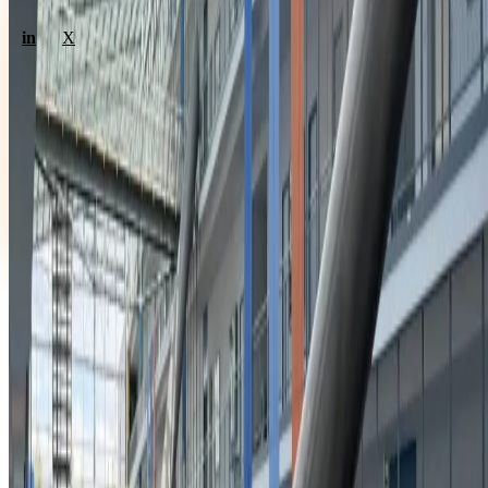
in
X
Weptun GmbH
Tiepolostr. 3
80638 München
+49 89 178 52 01
kontakt@weptun.de