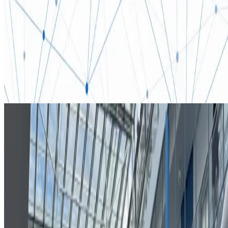
Smart Building & Assisted Living
METRONA Union
Entwicklung von Treibern zur Anbindung verschiedener
Hardware an Apps, Implementierung eines Hardware-
Simulators für vereinfachtes Testing, Source Code Analyse
und UX-Optimierung im Bereich der
Heiz-/Wasserverbrauchserfassung sowie Beratung der
Entwicklungsabteilung.
TUM
iPraktikum
JASS
Hochschul Kooperationen
TUM iPraktikum & JASS
Hochschul Kooperationen
Als TUM-Spin-off bilden wir mit der Technischen Universität
München die nächste Generation von Software-Entwicklern
aus. Im iPraktikum betreuen wir studentische Teams als
Industriepartner und in der Joint Advanced Student School
(JASS) wirken wir an forschungsnahen Themen rund um